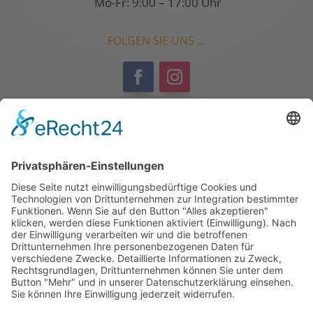
Mo-Fr: 9:00 – 17:00 Uhr
FOLGEN SIE UNS …

PORTFOLIO
Machen Sie sich selbst ein Bild von uns und
schauen Sie sich
unser Portfolio
in Ruhe bei
einer Tasse Kaffee durch.
EMPFEHLEN SIE UNS GERNE WEITER …