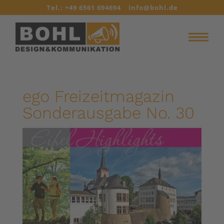
Tel.: +49 6561 694694
info@bohl.de
ego Freizeitmagazin
Sonderausgabe No. 30