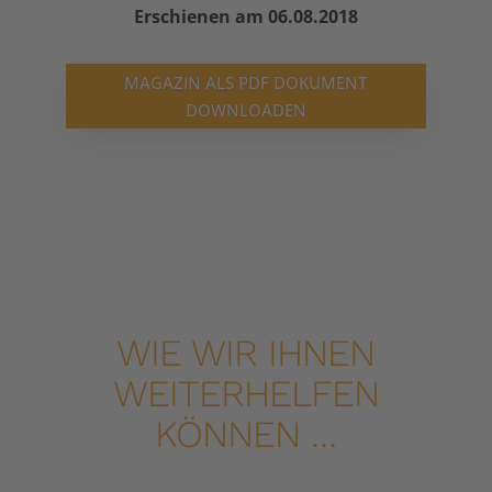
Erschienen am 06.08.2018
anzuzeigen.
Mehr Informationen
MAGAZIN ALS PDF DOKUMENT
DOWNLOADEN
ego Freizeitmagazin Südeifel
Akzeptieren
powered by
Usercentrics Consent
Management Platform
&
eRecht24
WIE WIR IHNEN
WEITERHELFEN
KÖNNEN …