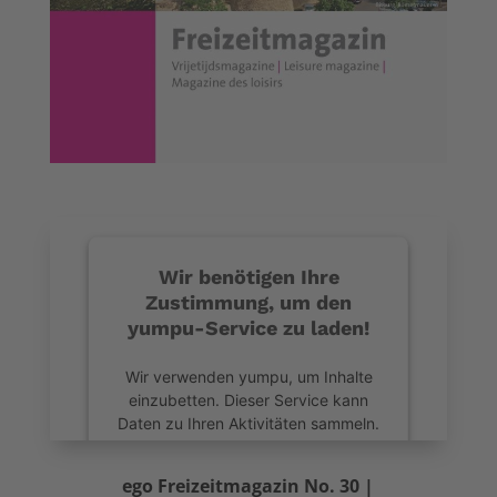
Wir benötigen Ihre
Zustimmung, um den
yumpu-Service zu laden!
Wir verwenden yumpu, um Inhalte
einzubetten. Dieser Service kann
Daten zu Ihren Aktivitäten sammeln.
Bitte lesen Sie die Details durch und
stimmen Sie der Nutzung des
ego Freizeitmagazin No. 30 |
Service zu, um diese Inhalte