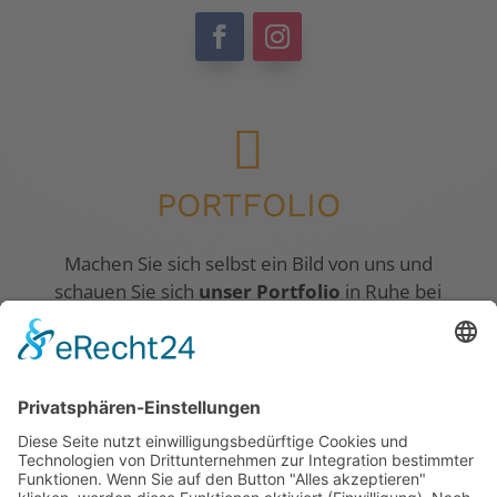

PORTFOLIO
Machen Sie sich selbst ein Bild von uns und
schauen Sie sich
unser Portfolio
in Ruhe bei
einer Tasse Kaffee durch.