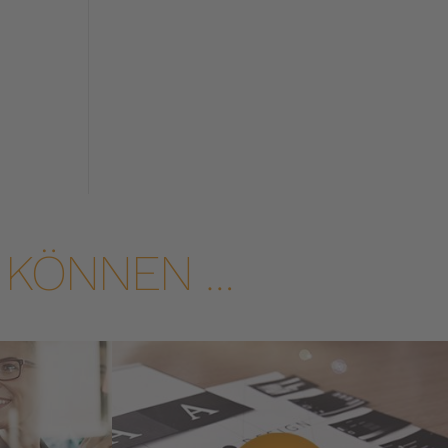
 KÖNNEN …