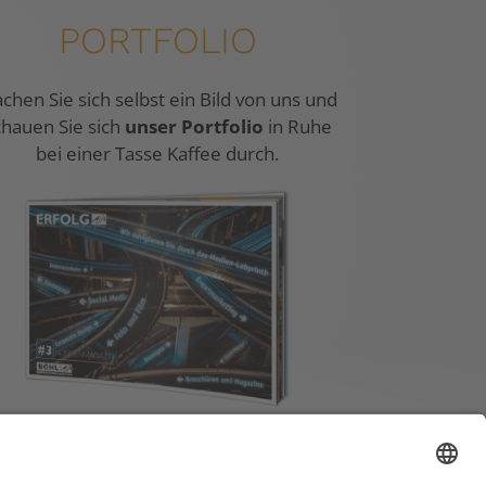
PORTFOLIO
chen Sie sich selbst ein Bild von uns und
chauen Sie sich
unser Portfolio
in Ruhe
bei einer Tasse Kaffee durch.