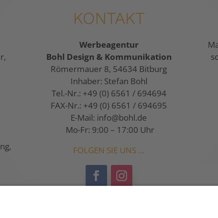
KONTAKT
Werbeagentur
Ma
r,
Bohl Design & Kommunikation
s
Römermauer 8, 54634 Bitburg
Inhaber: Stefan Bohl
Tel.-Nr.: +49 (0) 6561 / 694694
FAX-Nr.: +49 (0) 6561 / 694695
E-Mail:
info@bohl.de
Mo-Fr: 9:00 – 17:00 Uhr
ng,
FOLGEN SIE UNS …