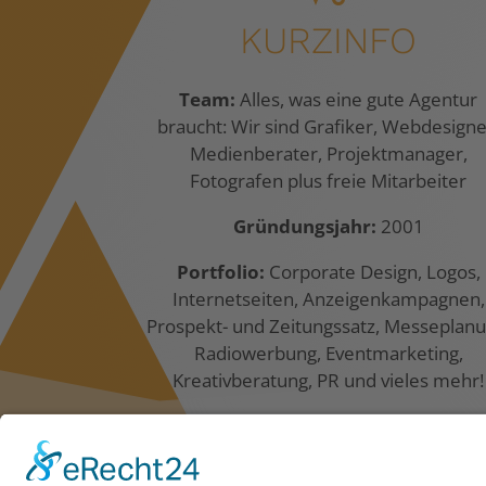
KURZINFO
Team:
Alles, was eine gute Agentur
braucht: Wir sind Grafiker, Webdesigne
Medienberater, Projektmanager,
Fotografen plus freie Mitarbeiter
Gründungsjahr:
2001
Portfolio:
Corporate Design, Logos,
Internetseiten, Anzeigenkampagnen,
Prospekt- und Zeitungssatz, Messeplanu
Radiowerbung, Eventmarketing,
Kreativberatung, PR und vieles mehr!