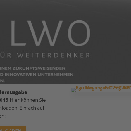
nderausgabe
2015
Hier können Sie
loaden. Einfach auf
en: