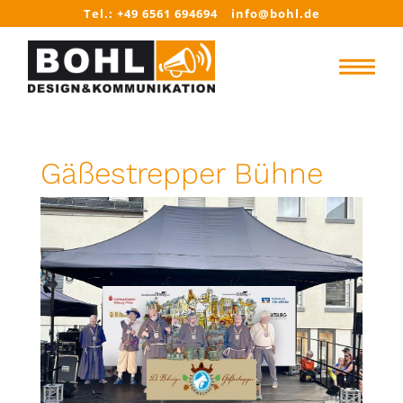
Tel.: +49 6561 694694
info@bohl.de
Gäßestrepper Bühne